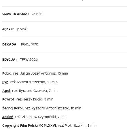
CZAS TRWANIA:
76 min
JĘZYK:
polski
DEKADA:
1960., 1970.
EDYCJA:
TFFW 2026
Fobia
, reż. Julian Józef Antonisz, 10 min
Syn
, reż. Ryszard Czekała, 10 min
Apel
, reż. Ryszard Czekała, 7 min
Powrót
, reż. Jerzy Kucia, 9 min
Żegnaj Paro!
, reż. Ryszard Antoniszczak, 10 min
Jesień
, reż. Zbigniew Szymański, 7 min
Copyright Film Polski MCMLXXVI
, reż. Piotr Szulkin, 3 min