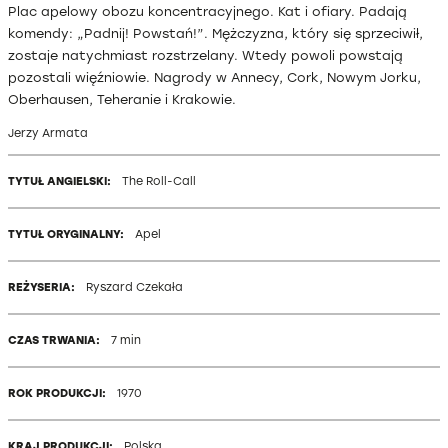
Plac apelowy obozu koncentracyjnego. Kat i ofiary. Padają
komendy: „Padnij! Powstań!”. Mężczyzna, który się sprzeciwił,
zostaje natychmiast rozstrzelany. Wtedy powoli powstają
pozostali więźniowie. Nagrody w Annecy, Cork, Nowym Jorku,
Oberhausen, Teheranie i Krakowie.
Jerzy Armata
TYTUŁ ANGIELSKI:
The Roll-Call
TYTUŁ ORYGINALNY:
Apel
REŻYSERIA:
Ryszard Czekała
CZAS TRWANIA:
7 min
ROK PRODUKCJI:
1970
KRAJ PRODUKCJI:
Polska