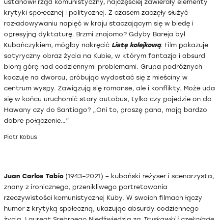
ustanowił rząd komunistyczny, najczęściej zawierały elementy
krytyki społecznej i politycznej. Z czasem zaczęły służyć
rozładowywaniu napięć w kraju staczającym się w biedę i
opresyjną dyktaturę. Brzmi znajomo? Gdyby Bareja był
Kubańczykiem, mógłby nakręcić
Listę kolejkową
. Film pokazuje
satyryczny obraz życia na Kubie, w którym fantazja i absurd
biorą górę nad codziennymi problemami. Grupa podróżnych
koczuje na dworcu, próbując wydostać się z mieściny w
centrum wyspy. Zawiązują się romanse, ale i konflikty. Może uda
się w końcu uruchomić stary autobus, tylko czy pojedzie on do
Hawany czy do Santiago? „Oni to, proszę pana, mają bardzo
dobre połączenie…”
Piotr Kobus
Juan Carlos Tabío
(1943–2021) – kubański reżyser i scenarzysta,
znany z ironicznego, przenikliwego portretowania
rzeczywistości komunistycznej Kuby. W swoich filmach łączy
humor z krytyką społeczną, ukazując absurdy codziennego
życia. Laureat Srebrnego Niedźwiedzia za
Truskawki i czekoladę