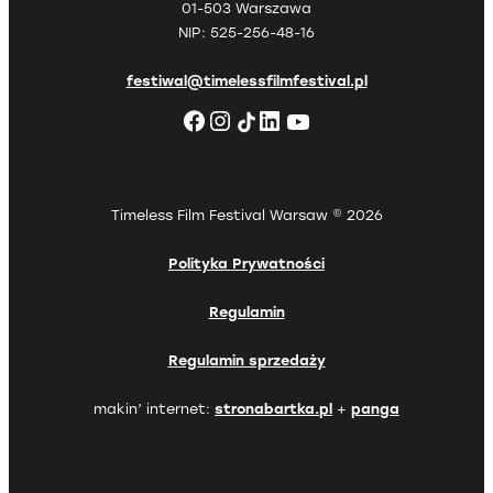
01-503 Warszawa
NIP: 525-256-48-16
festiwal@timelessfilmfestival.pl
Facebook
Instagram
LinkedIn
TikTok
YouTube
Timeless Film Festival Warsaw © 2026
Polityka Prywatności
Regulamin
Regulamin sprzedaży
makin’ internet:
stronabartka.pl
+
panga