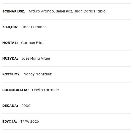
SCENARIUSZ:
Arturo Arango, Senel Paz, Juan Carlos Tabío
ZDJĘCIA:
Hans Burmann
MONTAŻ:
Carmen Frías
MUZYKA:
José María Vitier
KOSTIUMY:
Nancy González
SCENOGRAFIA:
Onelio Larralde
DEKADA:
2000.
EDYCJA:
TFFW 2026